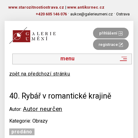
www.starozitnostiostrava.cz
|
www.antiksrnec.cz
·
·
+420 605 146 076
aukce@galerieumeni.cz
Ostrava
přihlášení
registrace
menu
zpět na předchozí stránku
40. Rybář v romantické krajině
Autor neurčen
Autor:
Kategorie: Obrazy
prodáno