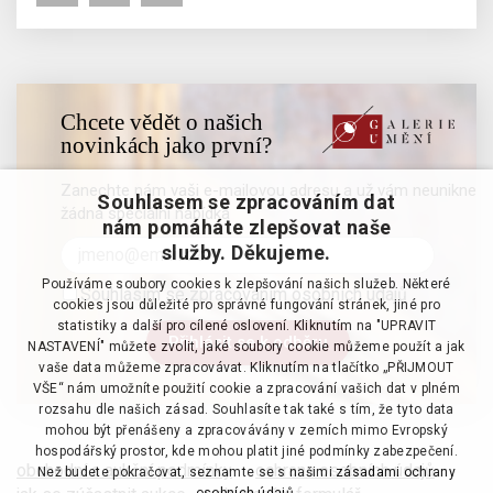
Chcete vědět o našich
novinkách jako první?
Zanechte nám vaši e-mailovou adresu a už vám neunikne
Souhlasem se zpracováním dat
žádná speciální nabídka
nám pomáháte zlepšovat naše
služby. Děkujeme.
Používáme soubory cookies k zlepšování našich služeb. Některé
Souhlasím se zpracováním osobních údajů
cookies jsou důležité pro správné fungování stránek, jiné pro
statistiky a další pro cílené oslovení. Kliknutím na "UPRAVIT
NASTAVENÍ" můžete zvolit, jaké soubory cookie můžeme použít a jak
vaše data můžeme zpracovávat. Kliknutím na tlačítko „PŘIJMOUT
VŠE“ nám umožníte použití cookie a zpracování vašich dat v plném
rozsahu dle našich zásad. Souhlasíte tak také s tím, že tyto data
mohou být přenášeny a zpracovávány v zemích mimo Evropský
hospodářský prostor, kde mohou platit jiné podmínky zabezpečení.
obchodní a aukční podmínky
·
ochrana osobních údajů
·
Než budete pokračovat, seznamte se s našimi
zásadami ochrany