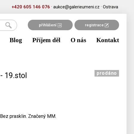
·
·
+420 605 146 076
aukce@galerieumeni.cz
Ostrava
přihlášení
registrace
Blog
Příjem děl
O nás
Kontakt
prodáno
- 19.stol
. Bez prasklin. Značený MM.