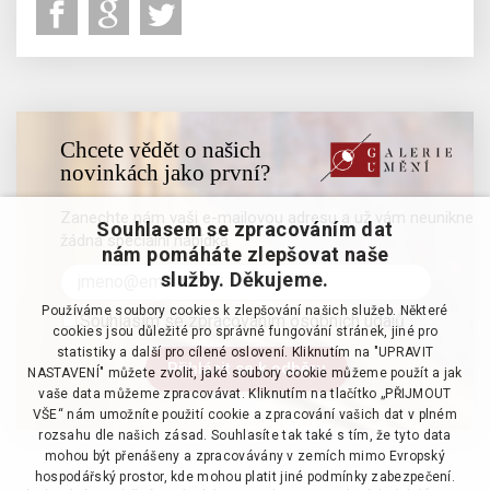
Chcete vědět o našich
novinkách jako první?
Zanechte nám vaši e-mailovou adresu a už vám neunikne
Souhlasem se zpracováním dat
žádná speciální nabídka
nám pomáháte zlepšovat naše
služby. Děkujeme.
Používáme soubory cookies k zlepšování našich služeb. Některé
Souhlasím se zpracováním osobních údajů
cookies jsou důležité pro správné fungování stránek, jiné pro
statistiky a další pro cílené oslovení. Kliknutím na "UPRAVIT
NASTAVENÍ" můžete zvolit, jaké soubory cookie můžeme použít a jak
vaše data můžeme zpracovávat. Kliknutím na tlačítko „PŘIJMOUT
VŠE“ nám umožníte použití cookie a zpracování vašich dat v plném
rozsahu dle našich zásad. Souhlasíte tak také s tím, že tyto data
mohou být přenášeny a zpracovávány v zemích mimo Evropský
hospodářský prostor, kde mohou platit jiné podmínky zabezpečení.