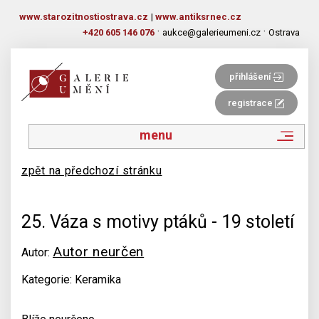
www.starozitnostiostrava.cz
|
www.antiksrnec.cz
·
·
+420 605 146 076
aukce@galerieumeni.cz
Ostrava
přihlášení
registrace
menu
zpět na předchozí stránku
25. Váza s motivy ptáků - 19 století
Autor neurčen
Autor:
Kategorie: Keramika