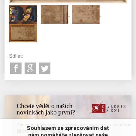
Sdílet:
Chcete vědět o našich
novinkách jako první?
Zanechte nám vaši e-mailovou adresu a už vám neunikne
Souhlasem se zpracováním dat
žádná speciální nabídka
nám pomáháte zlepšovat naše