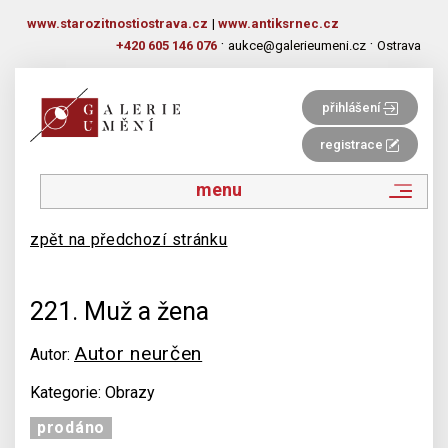
www.starozitnostiostrava.cz
|
www.antiksrnec.cz
·
·
+420 605 146 076
aukce@galerieumeni.cz
Ostrava
přihlášení
registrace
menu
zpět na předchozí stránku
221. Muž a žena
Autor neurčen
Autor:
Kategorie: Obrazy
prodáno