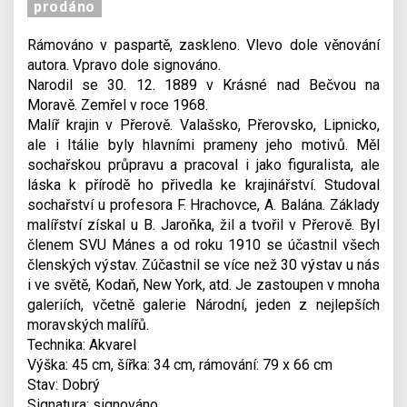
prodáno
Rámováno v paspartě, zaskleno. Vlevo dole věnování
autora. Vpravo dole signováno.
Narodil se 30. 12. 1889 v Krásné nad Bečvou na
Moravě. Zemřel v roce 1968.
Malíř krajin v Přerově. Valašsko, Přerovsko, Lipnicko,
ale i Itálie byly hlavními prameny jeho motivů. Měl
sochařskou průpravu a pracoval i jako figuralista, ale
láska k přírodě ho přivedla ke krajinářství. Studoval
sochařství u profesora F. Hrachovce, A. Balána. Základy
malířství získal u B. Jaroňka, žil a tvořil v Přerově. Byl
členem SVU Mánes a od roku 1910 se účastnil všech
členských výstav. Zúčastnil se více než 30 výstav u nás
i ve světě, Kodaň, New York, atd. Je zastoupen v mnoha
galeriích, včetně galerie Národní, jeden z nejlepších
moravských malířů.
Technika: Akvarel
Výška: 45 cm, šířka: 34 cm, rámování: 79 x 66 cm
Stav: Dobrý
Signatura: signováno