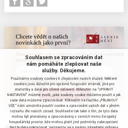
Chcete vědět o našich
novinkách jako první?
Zanechte nám vaši e-mailovou adresu a už vám neunikne
Souhlasem se zpracováním dat
žádná speciální nabídka
nám pomáháte zlepšovat naše
služby. Děkujeme.
Používáme soubory cookies k zlepšování našich služeb. Některé
Souhlasím se zpracováním osobních údajů
cookies jsou důležité pro správné fungování stránek, jiné pro
statistiky a další pro cílené oslovení. Kliknutím na "UPRAVIT
NASTAVENÍ" můžete zvolit, jaké soubory cookie můžeme použít a jak
vaše data můžeme zpracovávat. Kliknutím na tlačítko „PŘIJMOUT
VŠE“ nám umožníte použití cookie a zpracování vašich dat v plném
rozsahu dle našich zásad. Souhlasíte tak také s tím, že tyto data
mohou být přenášeny a zpracovávány v zemích mimo Evropský
hospodářský prostor, kde mohou platit jiné podmínky zabezpečení.
obchodní a aukční podmínky
·
ochrana osobních údajů
·
Než budete pokračovat, seznamte se s našimi
zásadami ochrany