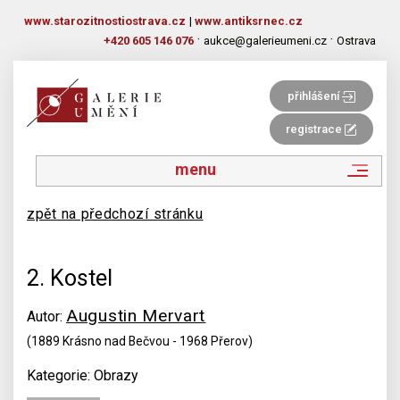
www.starozitnostiostrava.cz
|
www.antiksrnec.cz
·
·
+420 605 146 076
aukce@galerieumeni.cz
Ostrava
přihlášení
registrace
menu
zpět na předchozí stránku
2. Kostel
Augustin Mervart
Autor:
(1889 Krásno nad Bečvou - 1968 Přerov)
Kategorie: Obrazy