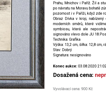
Prahu, Mnichov i Paříž. Žil a s
po návratu na Moravu bohatě zúro
pozornost i v Paříži, když zde 
Obraz Dívka v kroji, nabízený
moderních směrů, které vidíme
symbiosu, která ale nepostrá
signováno vlevo dole JU 18.Pos
Technika: Grafika
Výška: 13,2 cm, šířka: 12,8 cm, 
Stav: Dobrý
Signatura: nesignováno
Konec aukce:
03.08.2020 21:0
Dosažená cena:
nep
Vyvolávací cena: 900 Kč