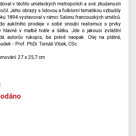
tudoval v těchto uměleckých metropolích a své zkušenosti
čil. Jeho obrazy s lidovou a folklorní tematikou vzbudily
roku 1894 vystavoval v rámci Salonu francouských umělců.
 do aukčního prodeje v sobě snoubí realismus s prvky
 hlavně v malbě tváře a šátku. Jde o jakousi zvláštní
dá autorův rukopis, ba právě naopak. Olej na plátně,
udek - Prof. PhDr. Tomáš Vlček, CSc.
rámování: 27 x 25,7 cm
2
rodáno