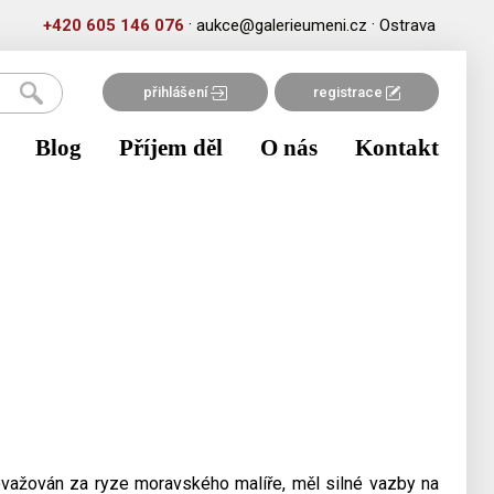
·
·
+420 605 146 076
aukce@galerieumeni.cz
Ostrava
přihlášení
registrace
Blog
Příjem děl
O nás
Kontakt
ovažován za ryze moravského malíře, měl silné vazby na