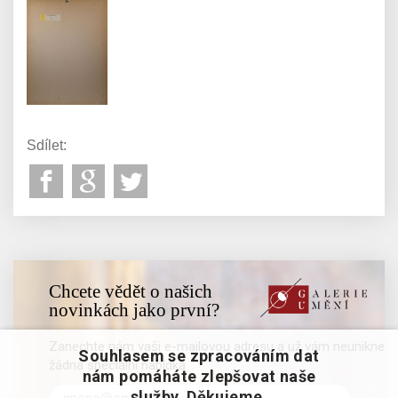
Sdílet:
Chcete vědět o našich
novinkách jako první?
Zanechte nám vaši e-mailovou adresu a už vám neunikne
Souhlasem se zpracováním dat
žádná speciální nabídka
nám pomáháte zlepšovat naše
služby. Děkujeme.