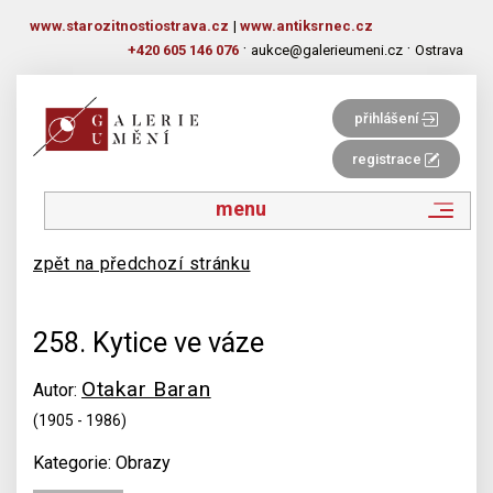
www.starozitnostiostrava.cz
|
www.antiksrnec.cz
·
·
+420 605 146 076
aukce@galerieumeni.cz
Ostrava
přihlášení
registrace
menu
zpět na předchozí stránku
258. Kytice ve váze
Otakar Baran
Autor:
(1905 - 1986)
Kategorie: Obrazy