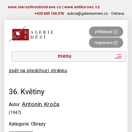
www.starozitnostiostrava.cz
|
www.antiksrnec.cz
·
·
+420 605 146 076
aukce@galerieumeni.cz
Ostrava
přihlášení
registrace
menu
zpět na předchozí stránku
36. Květiny
Antonín Kroča
Autor:
(1947)
Kategorie: Obrazy