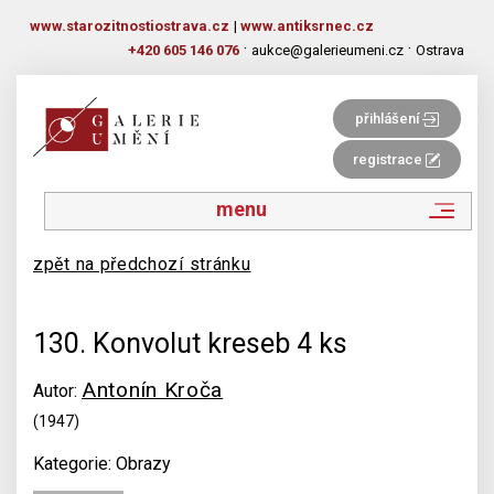
www.starozitnostiostrava.cz
|
www.antiksrnec.cz
·
·
+420 605 146 076
aukce@galerieumeni.cz
Ostrava
přihlášení
registrace
menu
zpět na předchozí stránku
130. Konvolut kreseb 4 ks
Antonín Kroča
Autor:
(1947)
Kategorie: Obrazy