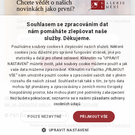
Chcete vědět o našich
novinkách jako první?
Zanechte nám vaši e-mailovou adresu a už vám neunikne
Souhlasem se zpracováním dat
žádná speciální nabídka
nám pomáháte zlepšovat naše
služby. Děkujeme.
Používáme soubory cookies k zlepšování našich služeb. Některé
Souhlasím se zpracováním osobních údajů
cookies jsou důležité pro správné fungování stránek, jiné pro
statistiky a další pro cílené oslovení. Kliknutím na "UPRAVIT
NASTAVENÍ" můžete zvolit, jaké soubory cookie můžeme použít a jak
vaše data můžeme zpracovávat. Kliknutím na tlačítko „PŘIJMOUT
VŠE“ nám umožníte použití cookie a zpracování vašich dat v plném
rozsahu dle našich zásad. Souhlasíte tak také s tím, že tyto data
mohou být přenášeny a zpracovávány v zemích mimo Evropský
hospodářský prostor, kde mohou platit jiné podmínky zabezpečení.
obchodní a aukční podmínky
·
ochrana osobních údajů
·
Než budete pokračovat, seznamte se s našimi
zásadami ochrany
jak se zúčastnit aukce
·
reklamační formulář
osobních údajů.
© P&S Galerie umění, Ostrava
POUZE NEZBYTNÉ
PŘIJMOUT VŠE
Realizace
Internetová agentura Q2 Interactive
&
Qaukce.cz
UPRAVIT NASTAVENÍ