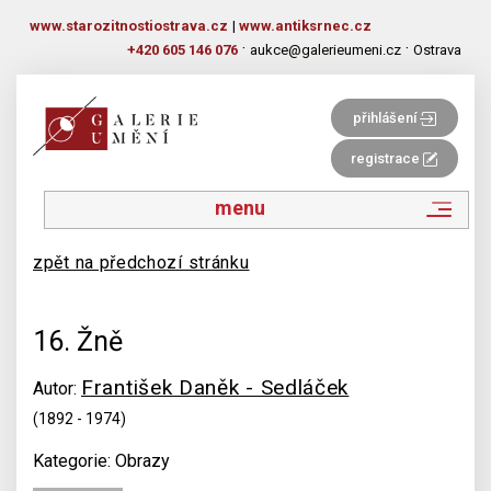
www.starozitnostiostrava.cz
|
www.antiksrnec.cz
·
·
+420 605 146 076
aukce@galerieumeni.cz
Ostrava
přihlášení
registrace
menu
zpět na předchozí stránku
16. Žně
František Daněk - Sedláček
Autor:
(1892 - 1974)
Kategorie: Obrazy