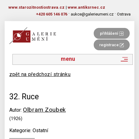
www.starozitnostiostrava.cz
|
www.antiksrnec.cz
·
·
+420 605 146 076
aukce@galerieumeni.cz
Ostrava
přihlášení
registrace
menu
zpět na předchozí stránku
32. Ruce
Olbram Zoubek
Autor:
(1926)
Kategorie: Ostatní