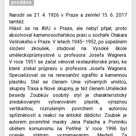
prodáno
Narodil se 21. 4. 1926 v Praze a zemřel 15. 6. 2017
tamtéž.
Hlásil se na AVU v Praze, ale nebyl přijat, proto
absolvoval kamenosochařskou praxi u sochaře Otakara
Velínského v Praze. V letech 1945–1952, po úspěšném
složení zkoušek, studoval na Vysoké škole
uměleckoprůmyslové u profesora Josefa Wagnera.
V roce 1951 se začal věnovat restaurátorské praxi, ke
které získal průpravu u profesora Josefa Wagnera.
Specializoval se na renesanční sgrafito a kamennou
plastiku. Stal se členem Unie výtvarných umělců,
skupiny Trasa a Nové skupiny, je též členem Umělecké
besedy. Zoubkův osobitý styl je charakteristický
zredukovaným vytvarováním plastik, výraznou
vertikalitou, rozrušeným povrchem a autorovu
spřízněností a reakcí na antické dědictví. Zoubek je
autorem posmrtné masky Jana Palacha a Pomníku
obětem komunismu na Petříně. V roce 1996 byl
oceněn státním vyznamenáním Medailí Za