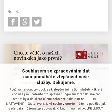
Sdílet:
Chcete vědět o našich
novinkách jako první?
Zanechte nám vaši e-mailovou adresu a už vám neunikne
Souhlasem se zpracováním dat
žádná speciální nabídka
nám pomáháte zlepšovat naše
služby. Děkujeme.
Používáme soubory cookies k zlepšování našich služeb. Některé
Souhlasím se zpracováním osobních údajů
cookies jsou důležité pro správné fungování stránek, jiné pro
statistiky a další pro cílené oslovení. Kliknutím na "UPRAVIT
NASTAVENÍ" můžete zvolit, jaké soubory cookie můžeme použít a jak
vaše data můžeme zpracovávat. Kliknutím na tlačítko „PŘIJMOUT