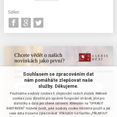
Sdílet:
Chcete vědět o našich
novinkách jako první?
Zanechte nám vaši e-mailovou adresu a už vám neunikne
Souhlasem se zpracováním dat
žádná speciální nabídka
nám pomáháte zlepšovat naše
služby. Děkujeme.
Používáme soubory cookies k zlepšování našich služeb. Některé
Souhlasím se zpracováním osobních údajů
cookies jsou důležité pro správné fungování stránek, jiné pro
statistiky a další pro cílené oslovení. Kliknutím na "UPRAVIT
NASTAVENÍ" můžete zvolit, jaké soubory cookie můžeme použít a jak
vaše data můžeme zpracovávat. Kliknutím na tlačítko „PŘIJMOUT