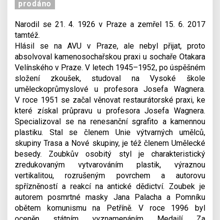
prodáno
Narodil se 21. 4. 1926 v Praze a zemřel 15. 6. 2017
tamtéž.
Hlásil se na AVU v Praze, ale nebyl přijat, proto
absolvoval kamenosochařskou praxi u sochaře Otakara
Velínského v Praze. V letech 1945–1952, po úspěšném
složení zkoušek, studoval na Vysoké škole
uměleckoprůmyslové u profesora Josefa Wagnera.
V roce 1951 se začal věnovat restaurátorské praxi, ke
které získal průpravu u profesora Josefa Wagnera.
Specializoval se na renesanční sgrafito a kamennou
plastiku. Stal se členem Unie výtvarných umělců,
skupiny Trasa a Nové skupiny, je též členem Umělecké
besedy. Zoubkův osobitý styl je charakteristický
zredukovaným vytvarováním plastik, výraznou
vertikalitou, rozrušeným povrchem a autorovu
spřízněností a reakcí na antické dědictví. Zoubek je
autorem posmrtné masky Jana Palacha a Pomníku
obětem komunismu na Petříně. V roce 1996 byl
oceněn státním vyznamenáním Medailí Za