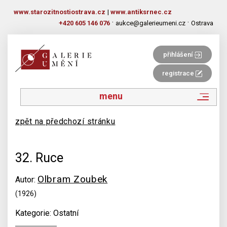
www.starozitnostiostrava.cz
|
www.antiksrnec.cz
·
·
+420 605 146 076
aukce@galerieumeni.cz
Ostrava
přihlášení
registrace
menu
zpět na předchozí stránku
32. Ruce
Olbram Zoubek
Autor:
(1926)
Kategorie: Ostatní