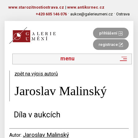
www.starozitnostiostrava.cz
|
www.antiksrnec.cz
·
·
+420 605 146 076
aukce@galerieumeni.cz
Ostrava
přihlášení
registrace
menu
zpět na výpis autorů
Jaroslav Malinský
Díla v aukcích
Jaroslav Malinský
Autor: