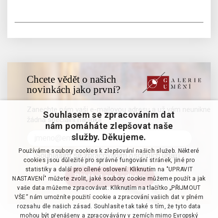
Chcete vědět o našich
novinkách jako první?
Zanechte nám vaši e-mailovou adresu a už vám neunikne
Souhlasem se zpracováním dat
žádná speciální nabídka
nám pomáháte zlepšovat naše
služby. Děkujeme.
Používáme soubory cookies k zlepšování našich služeb. Některé
Souhlasím se zpracováním osobních údajů
cookies jsou důležité pro správné fungování stránek, jiné pro
statistiky a další pro cílené oslovení. Kliknutím na "UPRAVIT
NASTAVENÍ" můžete zvolit, jaké soubory cookie můžeme použít a jak
vaše data můžeme zpracovávat. Kliknutím na tlačítko „PŘIJMOUT
VŠE“ nám umožníte použití cookie a zpracování vašich dat v plném
rozsahu dle našich zásad. Souhlasíte tak také s tím, že tyto data
mohou být přenášeny a zpracovávány v zemích mimo Evropský