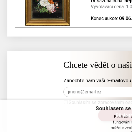
Dosažená cena:
ne
Vyvolávací cena: 1 
Konec aukce:
09.06
Chcete vědět o naš
Zanechte nám vaši e-mailovou 
Souhlasím se zpracováním oso
Souhlasem se 
Používáme 
fungování s
můžete zvol