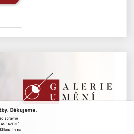
žby. Děkujeme.
pro správné
T NASTAVENÍ"
Kliknutím na