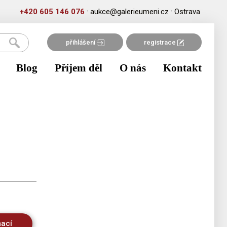
·
·
+420 605 146 076
aukce@galerieumeni.cz
Ostrava
přihlášení
registrace
Blog
Příjem děl
O nás
Kontakt
mací