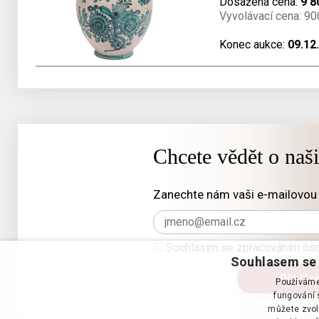
Dosažená cena:
9 8
Vyvolávací cena: 90
Konec aukce:
09.12
Chcete vědět o naš
Zanechte nám vaši e-mailovou 
Souhlasím se zpracováním oso
Souhlasem se 
Používáme 
fungování s
můžete zvol