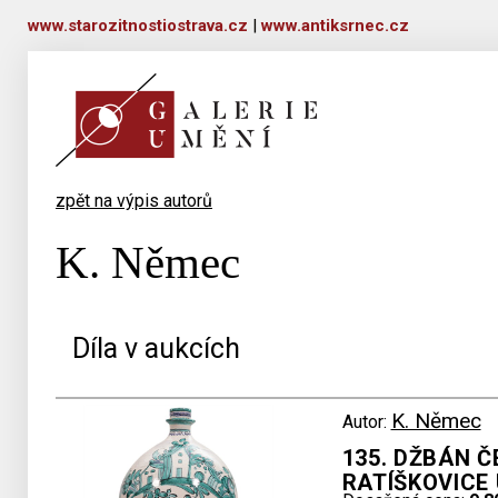
www.starozitnostiostrava.cz
|
www.antiksrnec.cz
zpět na výpis autorů
K. Němec
Díla v aukcích
K. Němec
Autor:
135. DŽBÁN Č
RATÍŠKOVICE