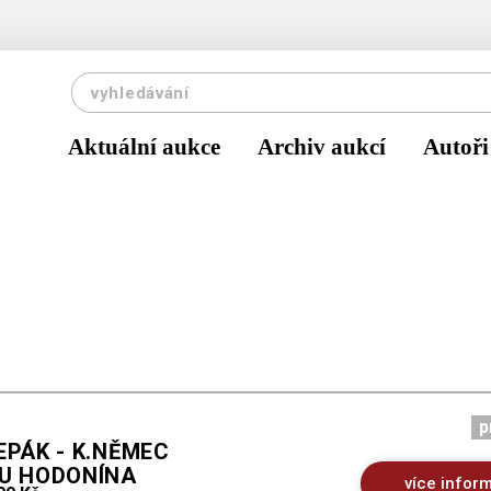
Aktuální aukce
Archiv aukcí
Autoři
p
EPÁK - K.NĚMEC
 U HODONÍNA
více infor