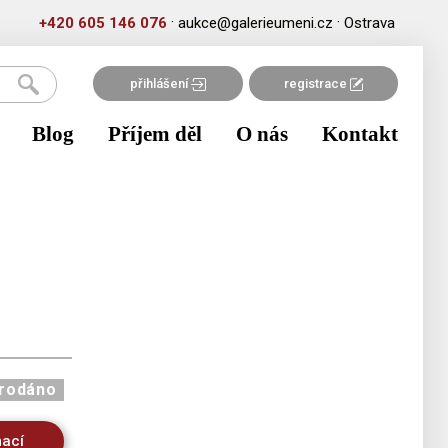
·
·
+420 605 146 076
aukce@galerieumeni.cz
Ostrava
přihlášení
registrace
Blog
Příjem děl
O nás
Kontakt
rodáno
mací