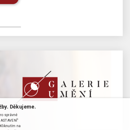
žby. Děkujeme.
pro správné
T NASTAVENÍ"
Kliknutím na