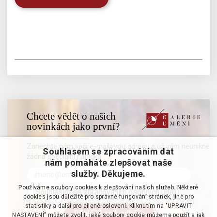
Chcete vědět o našich
novinkách jako první?
Zanechte nám vaši e-mailovou adresu a už vám neunikne
Souhlasem se zpracováním dat
žádná speciální nabídka
nám pomáháte zlepšovat naše
služby. Děkujeme.
Používáme soubory cookies k zlepšování našich služeb. Některé
Souhlasím se zpracováním osobních údajů
cookies jsou důležité pro správné fungování stránek, jiné pro
statistiky a další pro cílené oslovení. Kliknutím na "UPRAVIT
NASTAVENÍ" můžete zvolit, jaké soubory cookie můžeme použít a jak