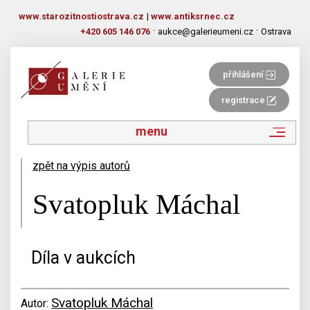
www.starozitnostiostrava.cz
|
www.antiksrnec.cz
·
·
+420 605 146 076
aukce@galerieumeni.cz
Ostrava
přihlášení
registrace
menu
zpět na výpis autorů
Svatopluk Máchal
Díla v aukcích
Svatopluk Máchal
Autor: