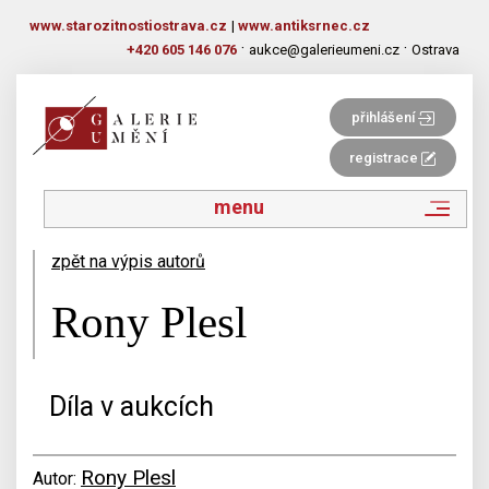
www.starozitnostiostrava.cz
|
www.antiksrnec.cz
·
·
+420 605 146 076
aukce@galerieumeni.cz
Ostrava
přihlášení
registrace
menu
zpět na výpis autorů
Rony Plesl
Díla v aukcích
Rony Plesl
Autor: