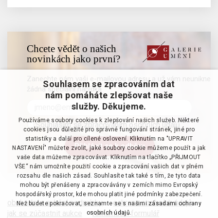
Chcete vědět o našich
novinkách jako první?
Zanechte nám vaši e-mailovou adresu a už vám neunikne
Souhlasem se zpracováním dat
žádná speciální nabídka
nám pomáháte zlepšovat naše
služby. Děkujeme.
Používáme soubory cookies k zlepšování našich služeb. Některé
Souhlasím se zpracováním osobních údajů
cookies jsou důležité pro správné fungování stránek, jiné pro
statistiky a další pro cílené oslovení. Kliknutím na "UPRAVIT
NASTAVENÍ" můžete zvolit, jaké soubory cookie můžeme použít a jak
vaše data můžeme zpracovávat. Kliknutím na tlačítko „PŘIJMOUT
VŠE“ nám umožníte použití cookie a zpracování vašich dat v plném
rozsahu dle našich zásad. Souhlasíte tak také s tím, že tyto data
mohou být přenášeny a zpracovávány v zemích mimo Evropský
hospodářský prostor, kde mohou platit jiné podmínky zabezpečení.
obchodní a aukční podmínky
·
ochrana osobních údajů
·
Než budete pokračovat, seznamte se s našimi
zásadami ochrany
jak se zúčastnit aukce
·
reklamační formulář
osobních údajů.