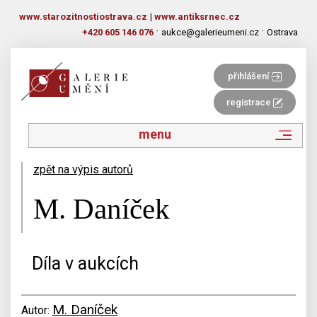
www.starozitnostiostrava.cz
|
www.antiksrnec.cz
·
·
+420 605 146 076
aukce@galerieumeni.cz
Ostrava
přihlášení
registrace
menu
zpět na výpis autorů
M. Daníček
Díla v aukcích
M. Daníček
Autor: