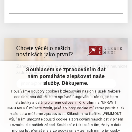
Chcete vědět o našich
novinkách jako první?
Zanechte nám vaši e-mailovou adresu a už vám neunikne
Souhlasem se zpracováním dat
žádná speciální nabídka
nám pomáháte zlepšovat naše
služby. Děkujeme.
Používáme soubory cookies k zlepšování našich služeb. Některé
Souhlasím se zpracováním osobních údajů
cookies jsou důležité pro správné fungování stránek, jiné pro
statistiky a další pro cílené oslovení. Kliknutím na "UPRAVIT
NASTAVENÍ" můžete zvolit, jaké soubory cookie můžeme použít a jak
vaše data můžeme zpracovávat. Kliknutím na tlačítko „PŘIJMOUT
VŠE“ nám umožníte použití cookie a zpracování vašich dat v plném
rozsahu dle našich zásad. Souhlasíte tak také s tím, že tyto data
mohou být přenášeny a zpracovávány v zemích mimo Evropský