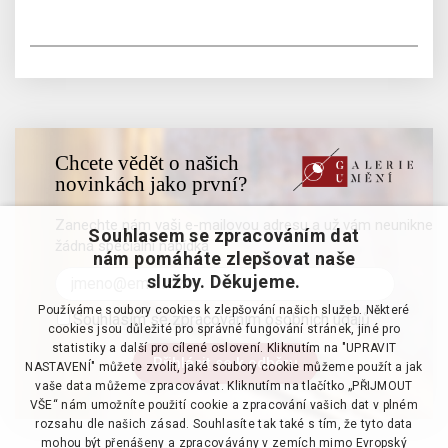
Chcete vědět o našich
novinkách jako první?
Zanechte nám vaši e-mailovou adresu a už vám neunikne
Souhlasem se zpracováním dat
žádná speciální nabídka
nám pomáháte zlepšovat naše
služby. Děkujeme.
Používáme soubory cookies k zlepšování našich služeb. Některé
Souhlasím se zpracováním osobních údajů
cookies jsou důležité pro správné fungování stránek, jiné pro
statistiky a další pro cílené oslovení. Kliknutím na "UPRAVIT
NASTAVENÍ" můžete zvolit, jaké soubory cookie můžeme použít a jak
vaše data můžeme zpracovávat. Kliknutím na tlačítko „PŘIJMOUT
VŠE“ nám umožníte použití cookie a zpracování vašich dat v plném
rozsahu dle našich zásad. Souhlasíte tak také s tím, že tyto data
mohou být přenášeny a zpracovávány v zemích mimo Evropský