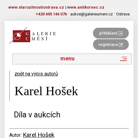
www.starozitnostiostrava.cz
|
www.antiksrnec.cz
·
·
+420 605 146 076
aukce@galerieumeni.cz
Ostrava
přihlášení
registrace
menu
zpět na výpis autorů
Karel Hošek
Díla v aukcích
Karel Hošek
Autor: