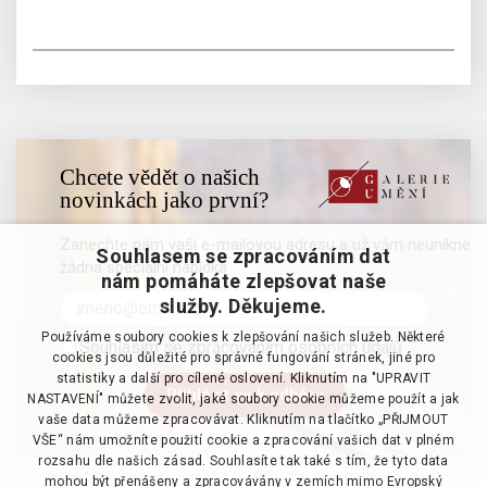
Chcete vědět o našich
novinkách jako první?
Zanechte nám vaši e-mailovou adresu a už vám neunikne
Souhlasem se zpracováním dat
žádná speciální nabídka
nám pomáháte zlepšovat naše
služby. Děkujeme.
Používáme soubory cookies k zlepšování našich služeb. Některé
Souhlasím se zpracováním osobních údajů
cookies jsou důležité pro správné fungování stránek, jiné pro
statistiky a další pro cílené oslovení. Kliknutím na "UPRAVIT
NASTAVENÍ" můžete zvolit, jaké soubory cookie můžeme použít a jak
vaše data můžeme zpracovávat. Kliknutím na tlačítko „PŘIJMOUT
VŠE“ nám umožníte použití cookie a zpracování vašich dat v plném
rozsahu dle našich zásad. Souhlasíte tak také s tím, že tyto data
mohou být přenášeny a zpracovávány v zemích mimo Evropský