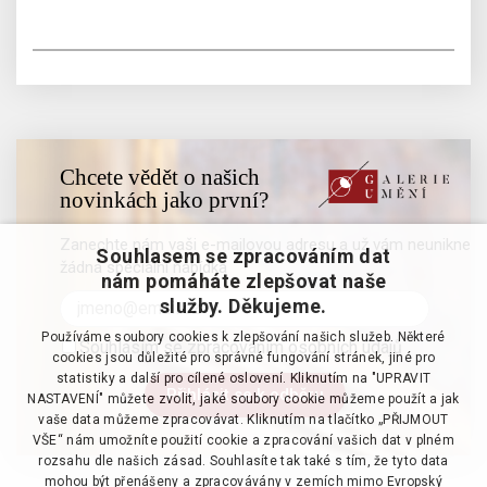
Chcete vědět o našich
novinkách jako první?
Zanechte nám vaši e-mailovou adresu a už vám neunikne
Souhlasem se zpracováním dat
žádná speciální nabídka
nám pomáháte zlepšovat naše
služby. Děkujeme.
Používáme soubory cookies k zlepšování našich služeb. Některé
Souhlasím se zpracováním osobních údajů
cookies jsou důležité pro správné fungování stránek, jiné pro
statistiky a další pro cílené oslovení. Kliknutím na "UPRAVIT
NASTAVENÍ" můžete zvolit, jaké soubory cookie můžeme použít a jak
vaše data můžeme zpracovávat. Kliknutím na tlačítko „PŘIJMOUT
VŠE“ nám umožníte použití cookie a zpracování vašich dat v plném
rozsahu dle našich zásad. Souhlasíte tak také s tím, že tyto data
mohou být přenášeny a zpracovávány v zemích mimo Evropský