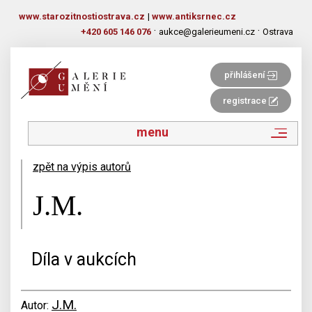
www.starozitnostiostrava.cz
|
www.antiksrnec.cz
·
·
+420 605 146 076
aukce@galerieumeni.cz
Ostrava
přihlášení
registrace
menu
zpět na výpis autorů
J.M.
Díla v aukcích
J.M.
Autor: