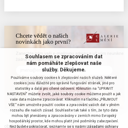
Chcete vědět o našich
novinkách jako první?
Zanechte nám vaši e-mailovou adresu a už vám neunikne
Souhlasem se zpracováním dat
žádná speciální nabídka
nám pomáháte zlepšovat naše
služby. Děkujeme.
Používáme soubory cookies k zlepšování našich služeb. Některé
Souhlasím se zpracováním osobních údajů
cookies jsou důležité pro správné fungování stránek, jiné pro
statistiky a další pro cílené oslovení. Kliknutím na "UPRAVIT
NASTAVENÍ" můžete zvolit, jaké soubory cookie můžeme použít a jak
vaše data můžeme zpracovávat. Kliknutím na tlačítko „PŘIJMOUT
VŠE“ nám umožníte použití cookie a zpracování vašich dat v plném
rozsahu dle našich zásad. Souhlasíte tak také s tím, že tyto data
mohou být přenášeny a zpracovávány v zemích mimo Evropský
hospodářský prostor, kde mohou platit jiné podmínky zabezpečení.
obchodní a aukční podmínky
·
ochrana osobních údajů
·
Než budete pokračovat, seznamte se s našimi
zásadami ochrany