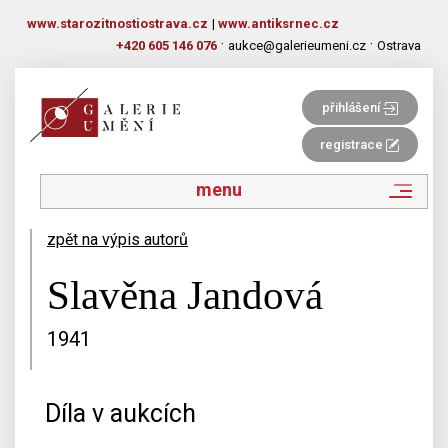
www.starozitnostiostrava.cz
|
www.antiksrnec.cz
·
·
+420 605 146 076
aukce@galerieumeni.cz
Ostrava
přihlášení
registrace
menu
zpět na výpis autorů
Slavěna Jandová
1941
Díla v aukcích