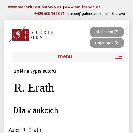
www.starozitnostiostrava.cz
|
www.antiksrnec.cz
·
·
+420 605 146 076
aukce@galerieumeni.cz
Ostrava
přihlášení
registrace
menu
zpět na výpis autorů
R. Erath
Díla v aukcích
R. Erath
Autor: