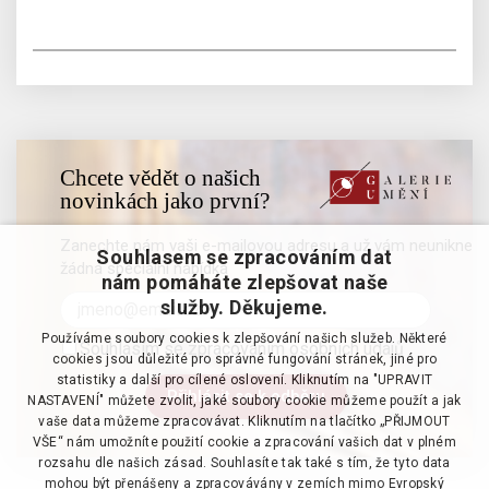
Chcete vědět o našich
novinkách jako první?
Zanechte nám vaši e-mailovou adresu a už vám neunikne
Souhlasem se zpracováním dat
žádná speciální nabídka
nám pomáháte zlepšovat naše
služby. Děkujeme.
Používáme soubory cookies k zlepšování našich služeb. Některé
Souhlasím se zpracováním osobních údajů
cookies jsou důležité pro správné fungování stránek, jiné pro
statistiky a další pro cílené oslovení. Kliknutím na "UPRAVIT
NASTAVENÍ" můžete zvolit, jaké soubory cookie můžeme použít a jak
vaše data můžeme zpracovávat. Kliknutím na tlačítko „PŘIJMOUT
VŠE“ nám umožníte použití cookie a zpracování vašich dat v plném
rozsahu dle našich zásad. Souhlasíte tak také s tím, že tyto data
mohou být přenášeny a zpracovávány v zemích mimo Evropský