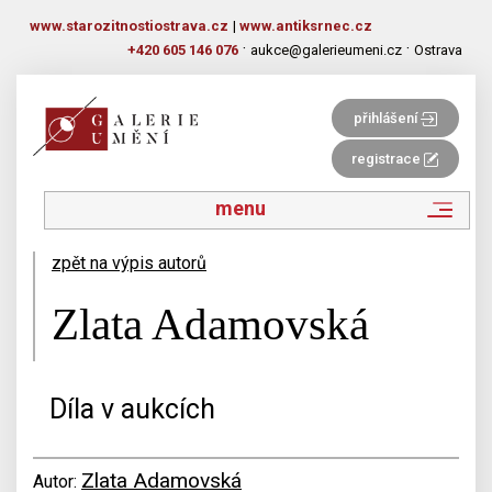
www.starozitnostiostrava.cz
|
www.antiksrnec.cz
·
·
+420 605 146 076
aukce@galerieumeni.cz
Ostrava
přihlášení
registrace
menu
zpět na výpis autorů
Zlata Adamovská
Díla v aukcích
Zlata Adamovská
Autor: