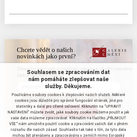
Chcete vědět o našich
novinkách jako první?
Zanechte nám vaši e-mailovou adresu a už vám neunikne
Souhlasem se zpracováním dat
žádná speciální nabídka
nám pomáháte zlepšovat naše
služby. Děkujeme.
Používáme soubory cookies k zlepšování našich služeb. Některé
Souhlasím se zpracováním osobních údajů
cookies jsou důležité pro správné fungování stránek, jiné pro
statistiky a další pro cílené oslovení. Kliknutím na "UPRAVIT
NASTAVENÍ" můžete zvolit, jaké soubory cookie můžeme použít a jak
vaše data můžeme zpracovávat. Kliknutím na tlačítko „PŘIJMOUT
VŠE“ nám umožníte použití cookie a zpracování vašich dat v plném
rozsahu dle našich zásad. Souhlasíte tak také s tím, že tyto data
mohou být přenášeny a zpracovávány v zemích mimo Evropský