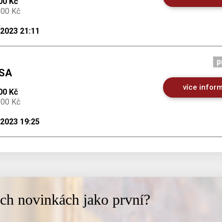
00 Kč
500 Kč
.2023 21:11
p
ÍSA
více infor
00 Kč
500 Kč
.2023 19:25
ich novinkách jako první?