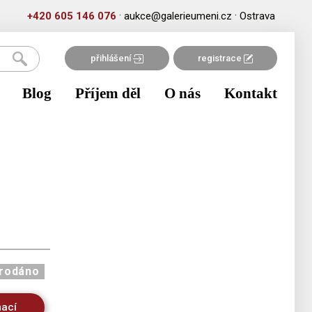
·
·
+420 605 146 076
aukce@galerieumeni.cz
Ostrava
přihlášení
registrace
Blog
Příjem děl
O nás
Kontakt
rodáno
mací