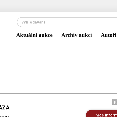
Aktuální aukce
Archiv aukcí
Autoři
p
VÁZA
více infor