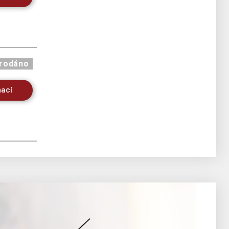
rodáno
mací