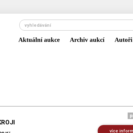
Aktuální aukce
Archiv aukcí
Autoři
p
KROJI
více infor