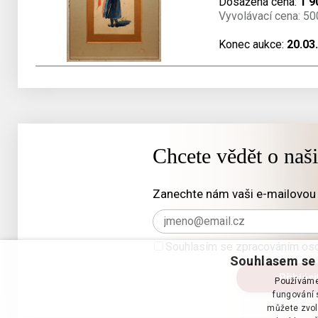
Dosažená cena:
1 9
Vyvolávací cena: 50
Konec aukce:
20.03
Chcete vědět o naš
Zanechte nám vaši e-mailovou 
Souhlasím se zpracováním oso
Souhlasem se 
Používáme 
fungování s
můžete zvol