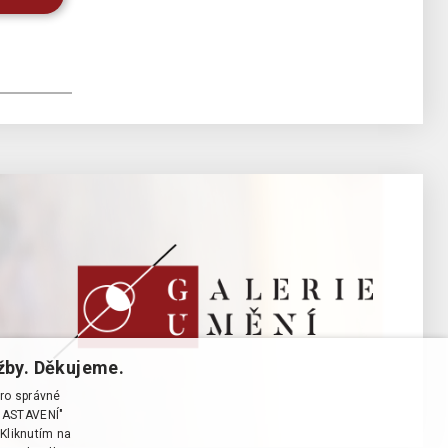
žby. Děkujeme.
pro správné
T NASTAVENÍ"
Kliknutím na