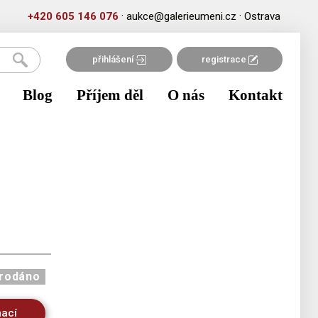
·
·
+420 605 146 076
aukce@galerieumeni.cz
Ostrava
přihlášení
registrace
Blog
Příjem děl
O nás
Kontakt
rodáno
mací