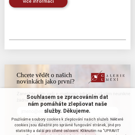
více informací
Chcete vědět o našich
novinkách jako první?
Zanechte nám vaši e-mailovou adresu a už vám neunikne
Souhlasem se zpracováním dat
žádná speciální nabídka
nám pomáháte zlepšovat naše
služby. Děkujeme.
Používáme soubory cookies k zlepšování našich služeb. Některé
Souhlasím se zpracováním osobních údajů
cookies jsou důležité pro správné fungování stránek, jiné pro
statistiky a další pro cílené oslovení. Kliknutím na "UPRAVIT