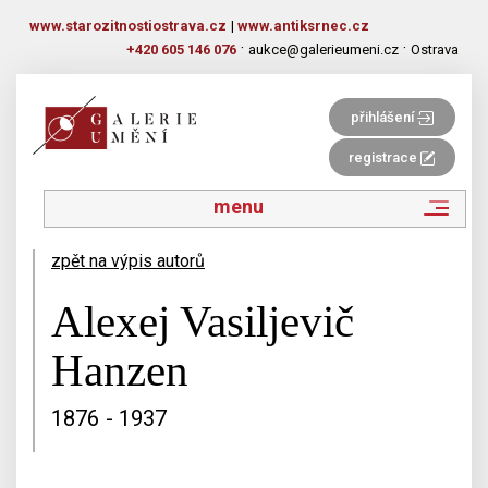
www.starozitnostiostrava.cz
|
www.antiksrnec.cz
·
·
+420 605 146 076
aukce@galerieumeni.cz
Ostrava
přihlášení
registrace
menu
zpět na výpis autorů
Alexej Vasiljevič
Hanzen
1876 - 1937