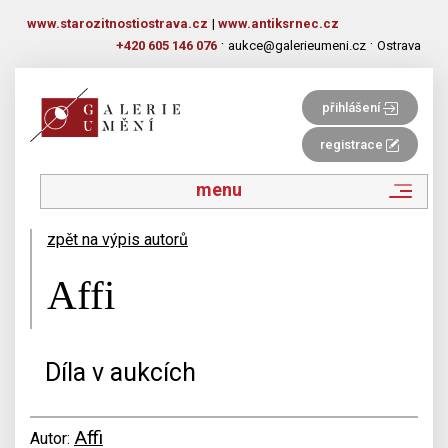
www.starozitnostiostrava.cz
|
www.antiksrnec.cz
·
·
+420 605 146 076
aukce@galerieumeni.cz
Ostrava
přihlášení
registrace
menu
zpět na výpis autorů
Affi
Díla v aukcích
Affi
Autor: