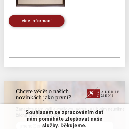
více informací
Chcete vědět o našich
novinkách jako první?
Zanechte nám vaši e-mailovou adresu a už vám neunikne
Souhlasem se zpracováním dat
žádná speciální nabídka
nám pomáháte zlepšovat naše
služby. Děkujeme.