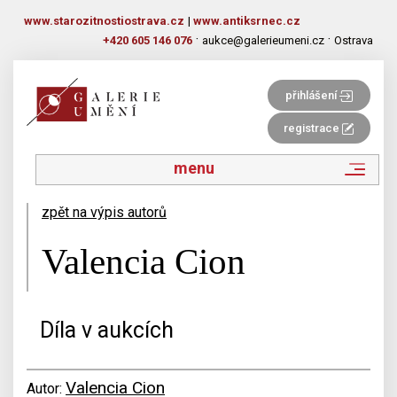
www.starozitnostiostrava.cz
|
www.antiksrnec.cz
·
·
+420 605 146 076
aukce@galerieumeni.cz
Ostrava
přihlášení
registrace
menu
zpět na výpis autorů
Valencia Cion
Díla v aukcích
Valencia Cion
Autor: