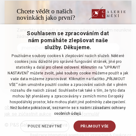
Chcete vědět o našich
novinkách jako první?
Zanechte nám vaši e-mailovou adresu a už vám neunikne
Souhlasem se zpracováním dat
žádná speciální nabídka
nám pomáháte zlepšovat naše
služby. Děkujeme.
Používáme soubory cookies k zlepšování našich služeb. Některé
Souhlasím se zpracováním osobních údajů
cookies jsou důležité pro správné fungování stránek, jiné pro
statistiky a další pro cílené oslovení. Kliknutím na "UPRAVIT
NASTAVENÍ" můžete zvolit, jaké soubory cookie můžeme použít a jak
vaše data můžeme zpracovávat. Kliknutím na tlačítko „PŘIJMOUT
VŠE“ nám umožníte použití cookie a zpracování vašich dat v plném
rozsahu dle našich zásad. Souhlasíte tak také s tím, že tyto data
mohou být přenášeny a zpracovávány v zemích mimo Evropský
hospodářský prostor, kde mohou platit jiné podmínky zabezpečení.
obchodní a aukční podmínky
·
ochrana osobních údajů
·
Než budete pokračovat, seznamte se s našimi
zásadami ochrany
jak se zúčastnit aukce
·
reklamační formulář
osobních údajů.
© P&S Galerie umění, Ostrava
POUZE NEZBYTNÉ
PŘIJMOUT VŠE
Realizace
Internetová agentura Q2 Interactive
&
Qaukce.cz