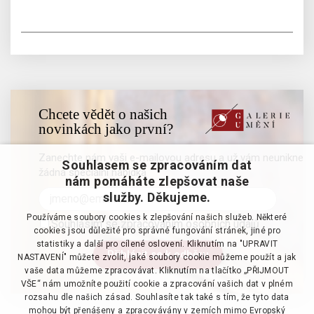
Chcete vědět o našich
novinkách jako první?
Zanechte nám vaši e-mailovou adresu a už vám neunikne
Souhlasem se zpracováním dat
žádná speciální nabídka
nám pomáháte zlepšovat naše
služby. Děkujeme.
Používáme soubory cookies k zlepšování našich služeb. Některé
Souhlasím se zpracováním osobních údajů
cookies jsou důležité pro správné fungování stránek, jiné pro
statistiky a další pro cílené oslovení. Kliknutím na "UPRAVIT
NASTAVENÍ" můžete zvolit, jaké soubory cookie můžeme použít a jak
vaše data můžeme zpracovávat. Kliknutím na tlačítko „PŘIJMOUT
VŠE“ nám umožníte použití cookie a zpracování vašich dat v plném
rozsahu dle našich zásad. Souhlasíte tak také s tím, že tyto data
mohou být přenášeny a zpracovávány v zemích mimo Evropský