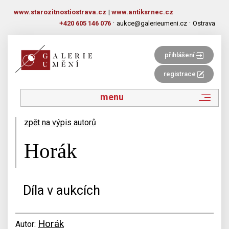
www.starozitnostiostrava.cz
|
www.antiksrnec.cz
·
·
+420 605 146 076
aukce@galerieumeni.cz
Ostrava
přihlášení
registrace
menu
zpět na výpis autorů
Horák
Díla v aukcích
Horák
Autor: