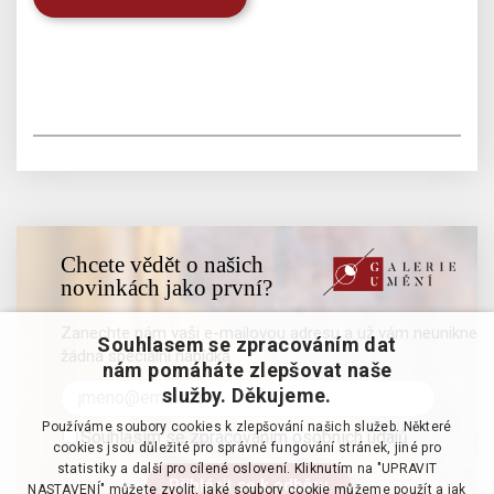
Chcete vědět o našich
novinkách jako první?
Zanechte nám vaši e-mailovou adresu a už vám neunikne
Souhlasem se zpracováním dat
žádná speciální nabídka
nám pomáháte zlepšovat naše
služby. Děkujeme.
Používáme soubory cookies k zlepšování našich služeb. Některé
Souhlasím se zpracováním osobních údajů
cookies jsou důležité pro správné fungování stránek, jiné pro
statistiky a další pro cílené oslovení. Kliknutím na "UPRAVIT
NASTAVENÍ" můžete zvolit, jaké soubory cookie můžeme použít a jak