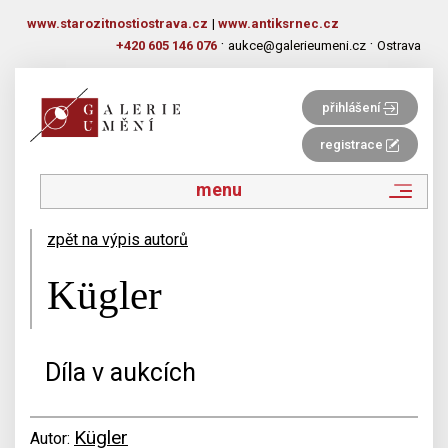
www.starozitnostiostrava.cz
|
www.antiksrnec.cz
·
·
+420 605 146 076
aukce@galerieumeni.cz
Ostrava
přihlášení
registrace
menu
zpět na výpis autorů
Kügler
Díla v aukcích
Kügler
Autor: