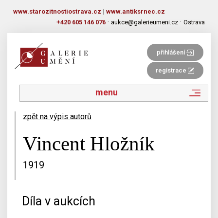
www.starozitnostiostrava.cz
|
www.antiksrnec.cz
·
·
+420 605 146 076
aukce@galerieumeni.cz
Ostrava
přihlášení
registrace
menu
zpět na výpis autorů
Vincent Hložník
1919
Díla v aukcích