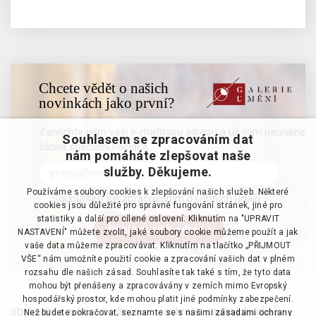
Chcete vědět o našich
novinkách jako první?
Zanechte nám vaši e-mailovou adresu a už vám neunikne
Souhlasem se zpracováním dat
žádná speciální nabídka
nám pomáháte zlepšovat naše
služby. Děkujeme.
Používáme soubory cookies k zlepšování našich služeb. Některé
Souhlasím se zpracováním osobních údajů
cookies jsou důležité pro správné fungování stránek, jiné pro
statistiky a další pro cílené oslovení. Kliknutím na "UPRAVIT
NASTAVENÍ" můžete zvolit, jaké soubory cookie můžeme použít a jak
vaše data můžeme zpracovávat. Kliknutím na tlačítko „PŘIJMOUT
VŠE“ nám umožníte použití cookie a zpracování vašich dat v plném
rozsahu dle našich zásad. Souhlasíte tak také s tím, že tyto data
mohou být přenášeny a zpracovávány v zemích mimo Evropský
hospodářský prostor, kde mohou platit jiné podmínky zabezpečení.
obchodní a aukční podmínky
·
ochrana osobních údajů
·
Než budete pokračovat, seznamte se s našimi
zásadami ochrany