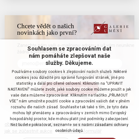
Chcete vědět o našich
novinkách jako první?
Zanechte nám vaši e-mailovou adresu a už vám neunikne
Souhlasem se zpracováním dat
žádná speciální nabídka
nám pomáháte zlepšovat naše
služby. Děkujeme.
Používáme soubory cookies k zlepšování našich služeb. Některé
Souhlasím se zpracováním osobních údajů
cookies jsou důležité pro správné fungování stránek, jiné pro
statistiky a další pro cílené oslovení. Kliknutím na "UPRAVIT
NASTAVENÍ" můžete zvolit, jaké soubory cookie můžeme použít a jak
vaše data můžeme zpracovávat. Kliknutím na tlačítko „PŘIJMOUT
VŠE“ nám umožníte použití cookie a zpracování vašich dat v plném
rozsahu dle našich zásad. Souhlasíte tak také s tím, že tyto data
mohou být přenášeny a zpracovávány v zemích mimo Evropský
hospodářský prostor, kde mohou platit jiné podmínky zabezpečení.
obchodní a aukční podmínky
·
ochrana osobních údajů
·
Než budete pokračovat, seznamte se s našimi
zásadami ochrany
jak se zúčastnit aukce
·
reklamační formulář
osobních údajů.