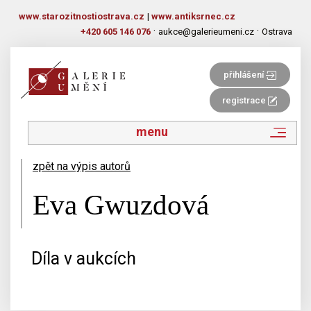
www.starozitnostiostrava.cz
|
www.antiksrnec.cz
·
·
+420 605 146 076
aukce@galerieumeni.cz
Ostrava
přihlášení
registrace
menu
zpět na výpis autorů
Eva Gwuzdová
Díla v aukcích