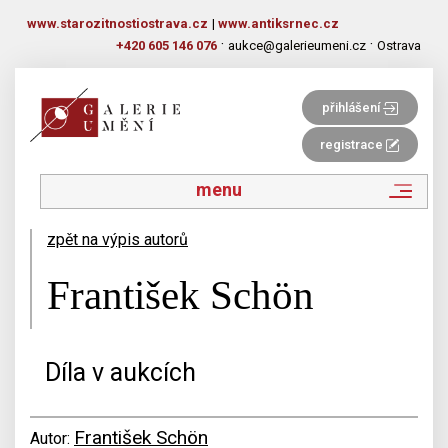
www.starozitnostiostrava.cz
|
www.antiksrnec.cz
·
·
+420 605 146 076
aukce@galerieumeni.cz
Ostrava
přihlášení
registrace
menu
zpět na výpis autorů
František Schön
Díla v aukcích
František Schön
Autor: