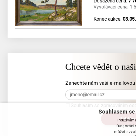
Dosažená cena:
7 7
Vyvolávací cena: 1 
Konec aukce:
03.05
Chcete vědět o naš
Zanechte nám vaši e-mailovou 
Souhlasím se zpracováním oso
Souhlasem se 
Používáme 
fungování s
můžete zvol