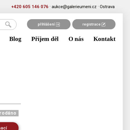
·
·
+420 605 146 076
aukce@galerieumeni.cz
Ostrava
přihlášení
registrace
Blog
Příjem děl
O nás
Kontakt
rodáno
mací