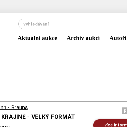
Aktuální aukce
Archiv aukcí
Autoři
nn - Brauns
p
 KRAJINĚ - VELKÝ FORMÁT
více infor