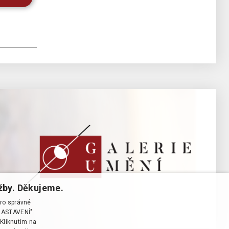
žby. Děkujeme.
pro správné
T NASTAVENÍ"
Kliknutím na