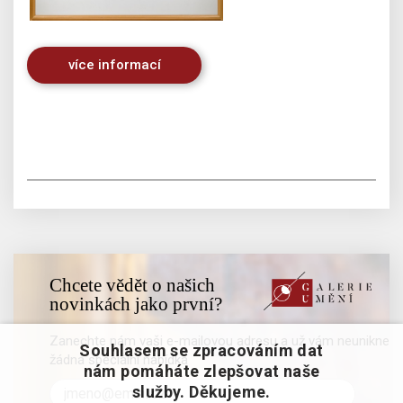
více informací
Chcete vědět o našich
novinkách jako první?
Zanechte nám vaši e-mailovou adresu a už vám neunikne
Souhlasem se zpracováním dat
žádná speciální nabídka
nám pomáháte zlepšovat naše
služby. Děkujeme.