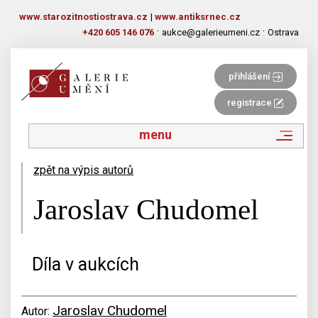
www.starozitnostiostrava.cz
|
www.antiksrnec.cz
·
·
+420 605 146 076
aukce@galerieumeni.cz
Ostrava
přihlášení
registrace
menu
zpět na výpis autorů
Jaroslav Chudomel
Díla v aukcích
Jaroslav Chudomel
Autor: