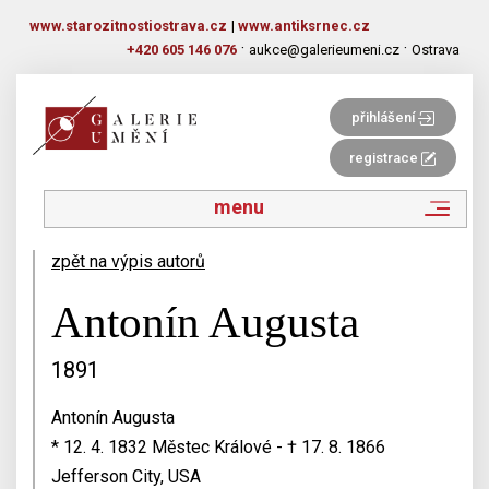
www.starozitnostiostrava.cz
|
www.antiksrnec.cz
·
·
+420 605 146 076
aukce@galerieumeni.cz
Ostrava
přihlášení
registrace
menu
zpět na výpis autorů
Antonín Augusta
1891
Antonín Augusta
* 12. 4. 1832 Městec Králové - † 17. 8. 1866
Jefferson City, USA