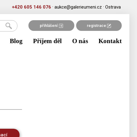
·
·
+420 605 146 076
aukce@galerieumeni.cz
Ostrava
přihlášení
registrace
Blog
Příjem děl
O nás
Kontakt
mací