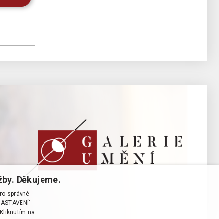
žby. Děkujeme.
pro správné
T NASTAVENÍ"
Kliknutím na