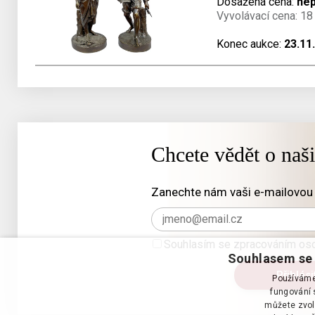
Dosažená cena:
ne
Vyvolávací cena: 18
Konec aukce:
23.11
Chcete vědět o naš
Zanechte nám vaši e-mailovou 
Souhlasím se zpracováním oso
Souhlasem se 
Používáme 
fungování s
můžete zvol