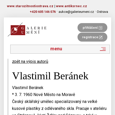
www.starozitnostiostrava.cz
|
www.antiksrnec.cz
·
·
+420 605 146 076
aukce@galerieumeni.cz
Ostrava
přihlášení
registrace
menu
zpět na výpis autorů
Vlastimil Beránek
Vlastimil Beránek
* 3. 7. 1960 Nové Město na Moravě
Český sklářský umělec specializovaný na velké
kusové plastiky z odlévaného skla. Pracuje v ateliéru