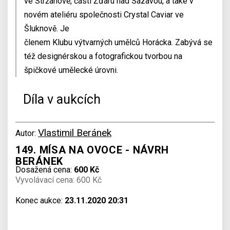
ve Stržanově, části Žďáru nad Sázavou, a také v
novém ateliéru společnosti Crystal Caviar ve
Šluknově. Je
členem Klubu výtvarných umělců Horácka. Zabývá se
též designérskou a fotografickou tvorbou na
špičkové umělecké úrovni.
Díla v aukcích
Vlastimil Beránek
Autor:
149. MÍSA NA OVOCE - NÁVRH
BERÁNEK
Dosažená cena:
600 Kč
Vyvolávací cena: 600 Kč
Konec aukce:
23.11.2020 20:31