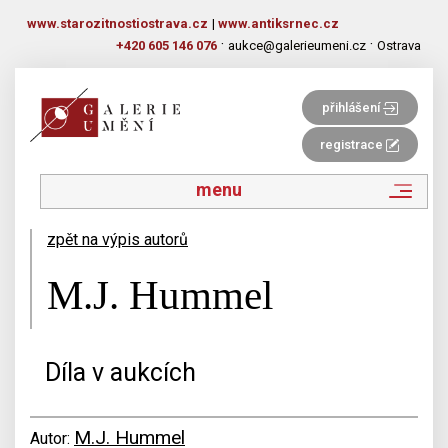
www.starozitnostiostrava.cz
|
www.antiksrnec.cz
·
·
+420 605 146 076
aukce@galerieumeni.cz
Ostrava
přihlášení
registrace
menu
zpět na výpis autorů
M.J. Hummel
Díla v aukcích
M.J. Hummel
Autor: