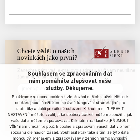
Chcete vědět o našich
novinkách jako první?
Zanechte nám vaši e-mailovou adresu a už vám neunikne
Souhlasem se zpracováním dat
žádná speciální nabídka
nám pomáháte zlepšovat naše
služby. Děkujeme.
Používáme soubory cookies k zlepšování našich služeb. Některé
Souhlasím se zpracováním osobních údajů
cookies jsou důležité pro správné fungování stránek, jiné pro
statistiky a další pro cílené oslovení. Kliknutím na "UPRAVIT
NASTAVENÍ" můžete zvolit, jaké soubory cookie můžeme použít a jak
vaše data můžeme zpracovávat. Kliknutím na tlačítko „PŘIJMOUT
VŠE“ nám umožníte použití cookie a zpracování vašich dat v plném
rozsahu dle našich zásad. Souhlasíte tak také s tím, že tyto data
mohou být přenášeny a zpracovávány v zemích mimo Evropský