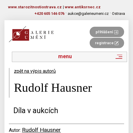
www.starozitnostiostrava.cz
|
www.antiksrnec.cz
·
·
+420 605 146 076
aukce@galerieumeni.cz
Ostrava
přihlášení
registrace
menu
zpět na výpis autorů
Rudolf Hausner
Díla v aukcích
Rudolf Hausner
Autor: