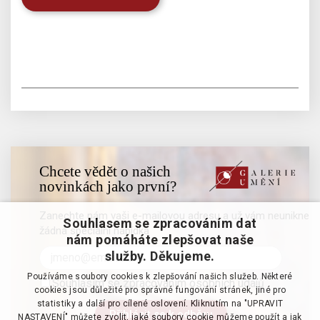
Chcete vědět o našich
novinkách jako první?
Zanechte nám vaši e-mailovou adresu a už vám neunikne
Souhlasem se zpracováním dat
žádná speciální nabídka
nám pomáháte zlepšovat naše
služby. Děkujeme.
Používáme soubory cookies k zlepšování našich služeb. Některé
Souhlasím se zpracováním osobních údajů
cookies jsou důležité pro správné fungování stránek, jiné pro
statistiky a další pro cílené oslovení. Kliknutím na "UPRAVIT
NASTAVENÍ" můžete zvolit, jaké soubory cookie můžeme použít a jak