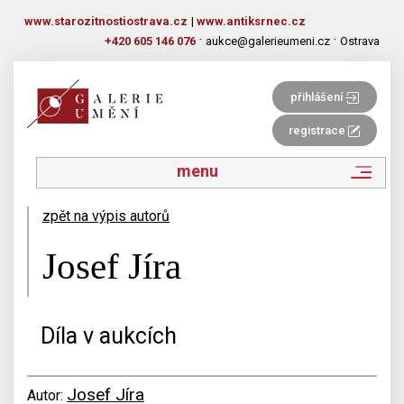
www.starozitnostiostrava.cz
|
www.antiksrnec.cz
·
·
+420 605 146 076
aukce@galerieumeni.cz
Ostrava
přihlášení
registrace
menu
zpět na výpis autorů
Josef Jíra
Díla v aukcích
Josef Jíra
Autor: