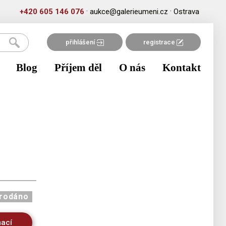
·
·
+420 605 146 076
aukce@galerieumeni.cz
Ostrava
přihlášení
registrace
Blog
Příjem děl
O nás
Kontakt
rodáno
mací