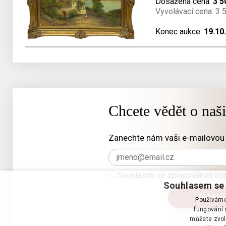
Dosažená cena:
3 5
Vyvolávací cena: 3 
Konec aukce:
19.10
Chcete vědět o naš
Zanechte nám vaši e-mailovou 
Souhlasím se zpracováním oso
Souhlasem se 
Používáme 
fungování s
můžete zvol