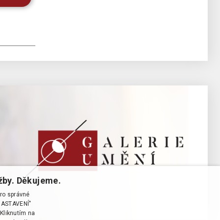
žby. Děkujeme.
pro správné
T NASTAVENÍ"
Kliknutím na