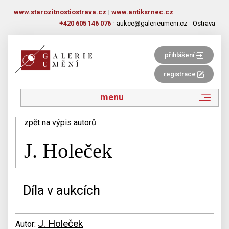
www.starozitnostiostrava.cz
|
www.antiksrnec.cz
·
·
+420 605 146 076
aukce@galerieumeni.cz
Ostrava
přihlášení
registrace
menu
zpět na výpis autorů
J. Holeček
Díla v aukcích
J. Holeček
Autor: