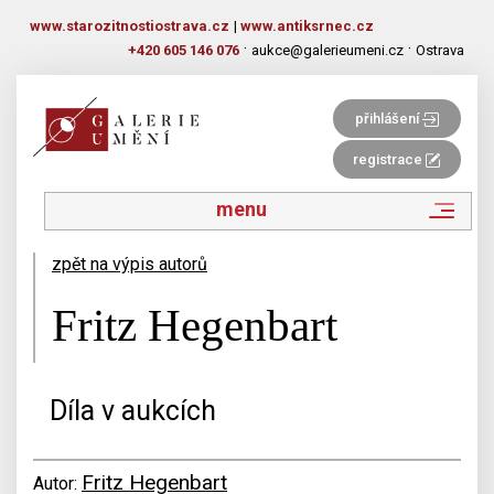
www.starozitnostiostrava.cz
|
www.antiksrnec.cz
·
·
+420 605 146 076
aukce@galerieumeni.cz
Ostrava
přihlášení
registrace
menu
zpět na výpis autorů
Fritz Hegenbart
Díla v aukcích
Fritz Hegenbart
Autor: