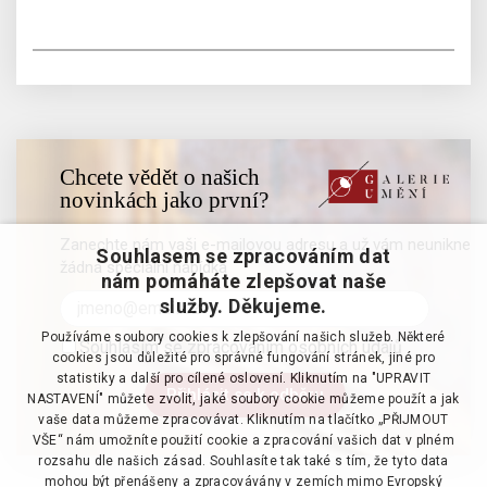
Chcete vědět o našich
novinkách jako první?
Zanechte nám vaši e-mailovou adresu a už vám neunikne
Souhlasem se zpracováním dat
žádná speciální nabídka
nám pomáháte zlepšovat naše
služby. Děkujeme.
Používáme soubory cookies k zlepšování našich služeb. Některé
Souhlasím se zpracováním osobních údajů
cookies jsou důležité pro správné fungování stránek, jiné pro
statistiky a další pro cílené oslovení. Kliknutím na "UPRAVIT
NASTAVENÍ" můžete zvolit, jaké soubory cookie můžeme použít a jak
vaše data můžeme zpracovávat. Kliknutím na tlačítko „PŘIJMOUT
VŠE“ nám umožníte použití cookie a zpracování vašich dat v plném
rozsahu dle našich zásad. Souhlasíte tak také s tím, že tyto data
mohou být přenášeny a zpracovávány v zemích mimo Evropský