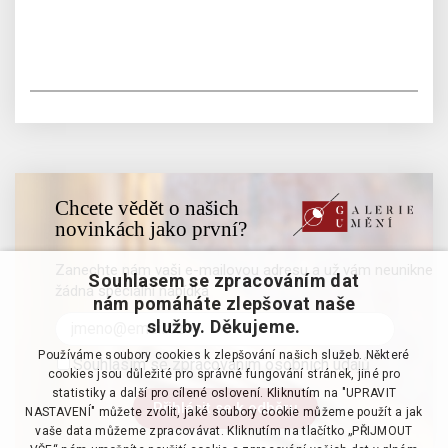
Chcete vědět o našich
novinkách jako první?
Zanechte nám vaši e-mailovou adresu a už vám neunikne
Souhlasem se zpracováním dat
žádná speciální nabídka
nám pomáháte zlepšovat naše
služby. Děkujeme.
Používáme soubory cookies k zlepšování našich služeb. Některé
Souhlasím se zpracováním osobních údajů
cookies jsou důležité pro správné fungování stránek, jiné pro
statistiky a další pro cílené oslovení. Kliknutím na "UPRAVIT
NASTAVENÍ" můžete zvolit, jaké soubory cookie můžeme použít a jak
vaše data můžeme zpracovávat. Kliknutím na tlačítko „PŘIJMOUT