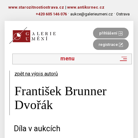
www.starozitnostiostrava.cz
|
www.antiksrnec.cz
·
·
+420 605 146 076
aukce@galerieumeni.cz
Ostrava
přihlášení
registrace
menu
zpět na výpis autorů
František Brunner
Dvořák
Díla v aukcích