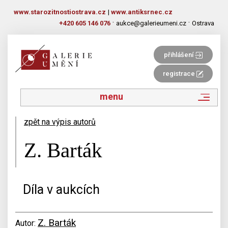
www.starozitnostiostrava.cz
|
www.antiksrnec.cz
·
·
+420 605 146 076
aukce@galerieumeni.cz
Ostrava
přihlášení
registrace
menu
zpět na výpis autorů
Z. Barták
Díla v aukcích
Z. Barták
Autor: