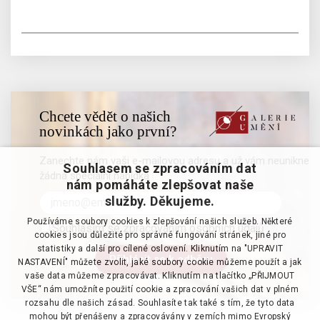
Chcete vědět o našich
novinkách jako první?
Zanechte nám vaši e-mailovou adresu a už vám neunikne
Souhlasem se zpracováním dat
žádná speciální nabídka
nám pomáháte zlepšovat naše
služby. Děkujeme.
Používáme soubory cookies k zlepšování našich služeb. Některé
Souhlasím se zpracováním osobních údajů
cookies jsou důležité pro správné fungování stránek, jiné pro
statistiky a další pro cílené oslovení. Kliknutím na "UPRAVIT
NASTAVENÍ" můžete zvolit, jaké soubory cookie můžeme použít a jak
vaše data můžeme zpracovávat. Kliknutím na tlačítko „PŘIJMOUT
VŠE“ nám umožníte použití cookie a zpracování vašich dat v plném
rozsahu dle našich zásad. Souhlasíte tak také s tím, že tyto data
mohou být přenášeny a zpracovávány v zemích mimo Evropský