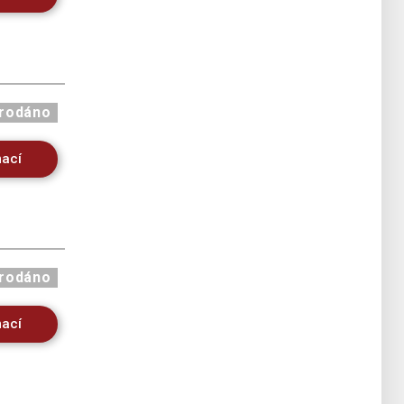
rodáno
mací
rodáno
mací