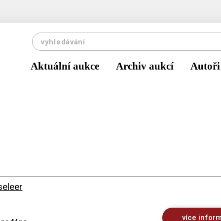
Aktuální aukce
Archiv aukcí
Autoři
seleer
více infor