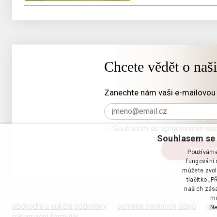
Chcete vědět o naš
Zanechte nám vaši e-mailovou 
Souhlasím se zpracováním oso
Souhlasem se 
Používáme 
fungování s
můžete zvol
tlačítko „
našich zása
mi
obchodní a aukční podmínky
·
ochrana osobních údajů
·
jak
Ne
reklamační formulář