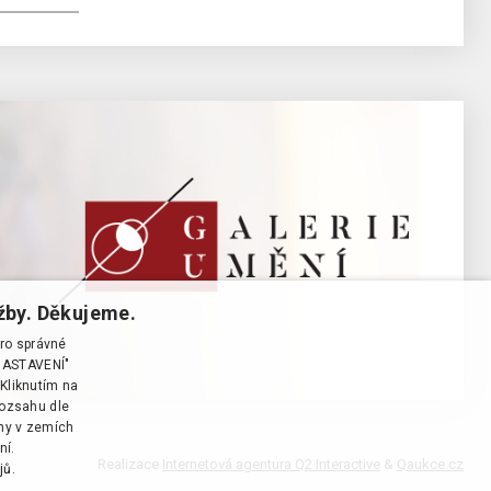
žby. Děkujeme.
pro správné
T NASTAVENÍ"
Kliknutím na
rozsahu dle
ány v zemích
ní.
Realizace
Internetová agentura Q2 Interactive
&
Qaukce.cz
jů.