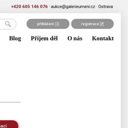
·
·
+420 605 146 076
aukce@galerieumeni.cz
Ostrava
přihlášení
registrace
Blog
Příjem děl
O nás
Kontakt
mací