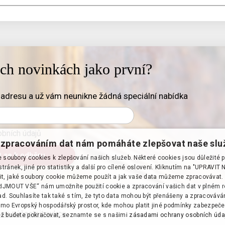
ich novinkách jako první?
adresu a už vám neunikne žádná speciální nabídka
bních údajů
zpracováním dat nám pomáháte zlepšovat naše slu
soubory cookies k zlepšování našich služeb. Některé cookies jsou důležité 
tránek, jiné pro statistiky a další pro cílené oslovení. Kliknutím na "UPRAVI
it, jaké soubory cookie můžeme použít a jak vaše data můžeme zpracovávat. 
PŘIJMOUT VŠE“ nám umožníte použití cookie a zpracování vašich dat v plném 
d. Souhlasíte tak také s tím, že tyto data mohou být přenášeny a zpracováv
mo Evropský hospodářský prostor, kde mohou platit jiné podmínky zabezpeče
 se zúčastnit aukce
·
ž budete pokračovat, seznamte se s našimi
zásadami ochrany osobních úda