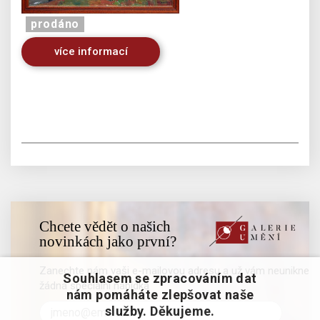
prodáno
více informací
Chcete vědět o našich
novinkách jako první?
Zanechte nám vaši e-mailovou adresu a už vám neunikne
Souhlasem se zpracováním dat
žádná speciální nabídka
nám pomáháte zlepšovat naše
služby. Děkujeme.