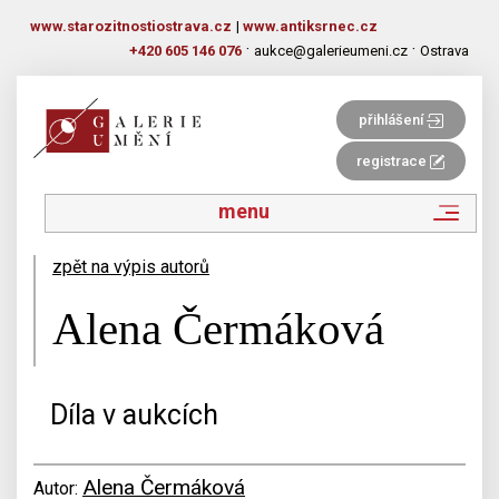
www.starozitnostiostrava.cz
|
www.antiksrnec.cz
·
·
+420 605 146 076
aukce@galerieumeni.cz
Ostrava
přihlášení
registrace
menu
zpět na výpis autorů
Alena Čermáková
Díla v aukcích
Alena Čermáková
Autor: