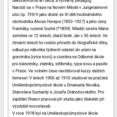
dekorativismu art deca, a výtvarný pedagog.
Narodil se v Praze na Novém Městě v Jungmannově
ulici čp. 739/II jako druhé ze tří dětí hodinářského
obchodníka Aloise Horejce (1853-1927) a jeho ženy
Františky, rozené Suché (*1859). Mladší sestra Marie
zemřela ve 12 letech, starší bratr Jan v 36 letech. Ve
čtrnácti letech ho rodiče přivedli do litografické dílny,
odkud po několika týdnech odešel do učení na
gravírníka (rytce kovů) a cizeléra na Odborné škole
pro klenotníky, zlatníky, stříbrníky, ryjce kovu a pasíře
v Praze. Ve volném čase navštěvoval kurzy dalších
řemesel. V letech 1906 až 1910 studoval na pražské
Uměleckoprůmyslové škole u Emanuela Nováka,
Stanislava Suchardy a Josefa Drahoňovského. Pro
zajištění financí pracoval při studiu jako štukatér při
výzdobě novostaveb.
V roce 1918 byl na Uměleckoprůmyslové škole