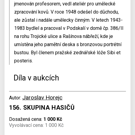
jmenován profesorem, vedl ateliér pro umělecké
zpracování kovů. V roce 1948 odešel do důchodu,
ale zůstal i nadále umělecky činným. V letech 1943-
1983 bydlel a pracoval v Podskalí v domě čp. 386/II
na rohu Trojické ulice a Rašínova nábřeží, kde je
umístěna jeho pamětní deska s bronzovou portrétní
bustou. Byl členem pražské zednářské lóže Sibi et
posteris.
Díla v aukcích
Jaroslav Horejc
Autor:
156. SKUPINA HASIČŮ
Dosažená cena:
1 000 Kč
Vyvolávací cena: 1 000 Kč