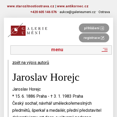
www.starozitnostiostrava.cz
|
www.antiksrnec.cz
·
·
+420 605 146 076
aukce@galerieumeni.cz
Ostrava
přihlášení
registrace
menu
zpět na výpis autorů
Jaroslav Horejc
Jaroslav Horejc
* 15. 6. 1886 Praha - † 3. 1. 1983 Praha
Český sochař, návrhář uměleckořemeslných
předmětů, šperkař a medailér, přední představitel